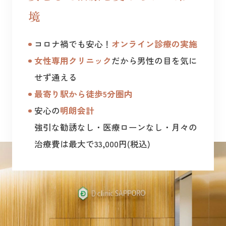
境
コロナ禍でも安心！
オンライン診療の実施
女性専用クリニック
だから男性の目を気に
せず通える
最寄り駅から徒歩5分圏内
安心の
明朗会計
強引な勧誘なし・医療ローンなし・月々の
治療費は最大で
33,000円(税込)