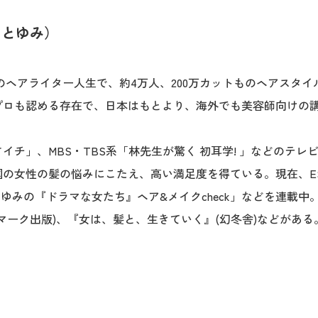
さとゆみ）
年のヘアライター人生で、約4万人、200万カットものヘアスタ
プロも認める存在で、日本はもとより、海外でも美容師向けの
イチ」、MBS・TBS系「林先生が驚く 初耳学! 」などのテ
女性の髪の悩みにこたえ、高い満足度を得ている。現在、ESSE
)「さとゆみの『ドラマな女たち』ヘア&メイクcheck」などを連
マーク出版)、『女は、髪と、生きていく』(幻冬舎)などがあ