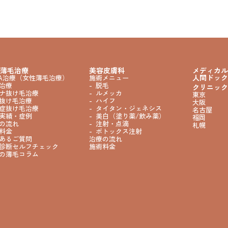
薄毛治療
美容皮膚科
メディカル
人間ドック
GA治療（女性薄毛治療）
施術メニュー
治療
脱毛
クリニック
ナ抜け毛治療
ルメッカ
東京
抜け毛治療
ハイフ
大阪
症抜け毛治療
タイタン・ジェネシス
名古屋
実績・症例
美白（塗り薬/飲み薬）
福岡
の流れ
注射・点滴
札幌
料金
ボトックス注射
あるご質問
治療の流れ
診断セルフチェック
施術料金
の薄毛コラム