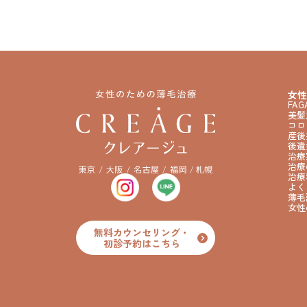
女性
FA
美髪
コロ
産後
後遺
治療
治療
治療
よく
薄毛
女性
無料カウンセリング・
初診予約はこちら